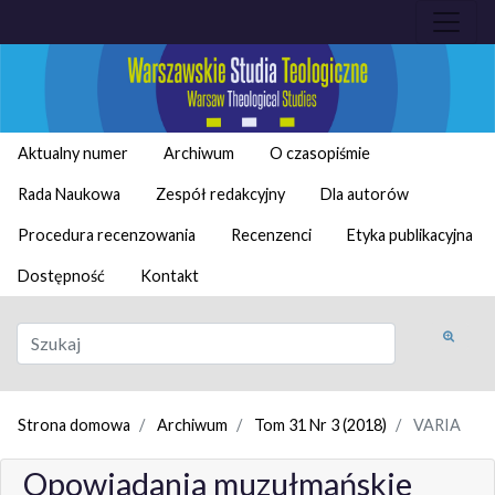
Aktualny numer
Archiwum
O czasopiśmie
Rada Naukowa
Zespół redakcyjny
Dla autorów
Procedura recenzowania
Recenzenci
Etyka publikacyjna
Dostępność
Kontakt
Strona domowa
Archiwum
Tom 31 Nr 3 (2018)
VARIA
Opowiadania muzułmańskie