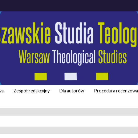
wa
Zespół redakcyjny
Dla autorów
Procedura recenzowa