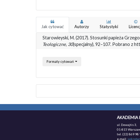
Jak cytować
Autorzy
Statystyki
Licenc
Starowieyski, M. (2017). Stosunki papieża Grze
Teologiczne
,
30
(specjalny), 92–107. Pobrano z h
Formaty cytowań
AKADEMIA 
ul. Dewajtis 3,
01-815 Warszaw
tel. (22) 869 98 
e-mail:
sekretar