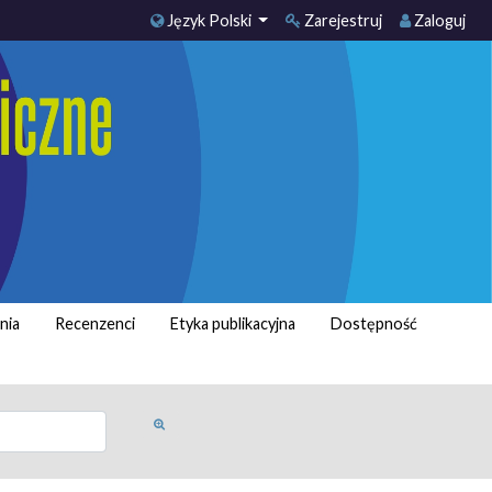
Język Polski
Zarejestruj
Zaloguj
nia
Recenzenci
Etyka publikacyjna
Dostępność