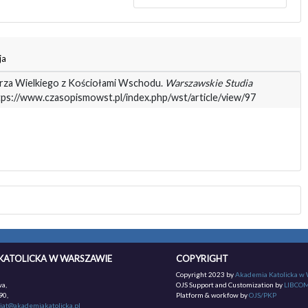
ja
gorza Wielkiego z Kościołami Wschodu.
Warszawskie Studia
ttps://www.czasopismowst.pl/index.php/wst/article/view/97
KATOLICKA W WARSZAWIE
COPYRIGHT
Copyright 2023 by
Akademia Katolicka w
a,
OJS Support and Customization by
LIBCO
90,
Platform & workfow by
OJS/PKP
iat@akademiakatolicka.pl