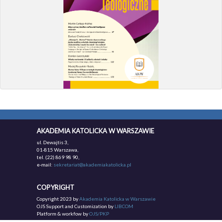
AKADEMIA KATOLICKA W WARSZAWIE
ul. Dewajtis 3,
01-815 Warszawa,
tel. (22) 869 98 90,
e-mail:
sekretariat@akademiakatolicka.pl
COPYRIGHT
Copyright 2023 by
Akademia Katolicka w Warszawie
OJS Support and Customization by
LIBCOM
Platform & workfow by
OJS/PKP