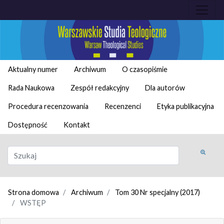
Aktualny numer
Archiwum
O czasopiśmie
Rada Naukowa
Zespół redakcyjny
Dla autorów
Procedura recenzowania
Recenzenci
Etyka publikacyjna
Dostępność
Kontakt
Strona domowa
Archiwum
Tom 30 Nr specjalny (2017)
WSTĘP