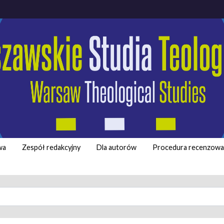
wa
Zespół redakcyjny
Dla autorów
Procedura recenzowa