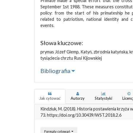
Primate made a special effort that the cros
September 1st 1988. These measures constitute 
policy: from the start of his primateship he 
related to patriotism, national identity and 
events.
Słowa kluczowe:
prymas Józef Glemp, Katyń, zbrodnia katyńska, k
tysiąclecia chrztu Rusi Kijowskiej
Bibliografia
Jak cytować
Autorzy
Statystyki
Licenc
Kindziuk, M. (2018). Historia postawienia krzyża
73. https://doi.org/10.30439/WST.2018.2.6
Formaty cytowań