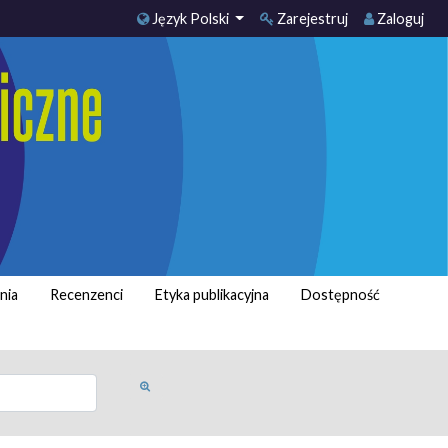
Język Polski
Zarejestruj
Zaloguj
nia
Recenzenci
Etyka publikacyjna
Dostępność