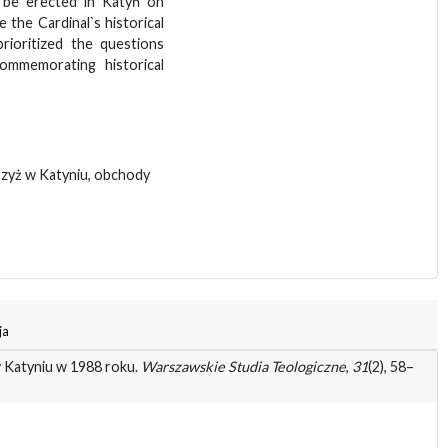
s be erected in Katyń on
the Cardinal`s historical
prioritized the questions
commemorating historical
rzyż w Katyniu, obchody
ja
 w Katyniu w 1988 roku.
Warszawskie Studia Teologiczne
,
31
(2), 58–