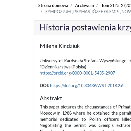
Strona domowa
Archiwum
Tom 31 Nr 2 (20
SYMPOZJUM „PRYMAS JÓZEF GLEMP: „NOW
Historia postawienia kr
Milena Kindziuk
Uniwersytet Kardynała Stefana Wyszyńskiego, In
i Dziennikarstwa
(Polska)
https://orcid.org/0000-0001-5435-2907
DOI:
https://doi.org/10.30439/WST.2018.2.6
Abstrakt
This paper pictures the circumstances of Primate
Moscow in 1988 where he obtained the permit
memorial dedicated to Polish officers kill
Negotiating the permit was Glemp`s extraor