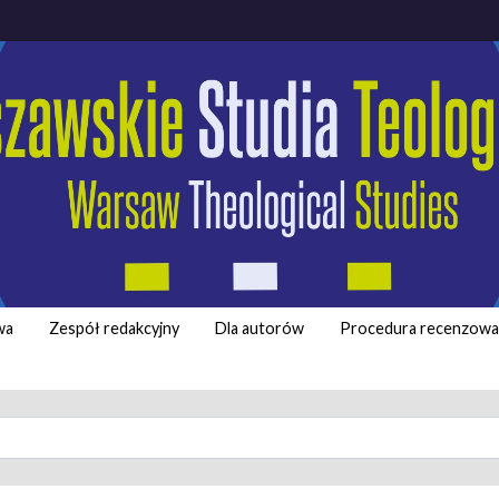
wa
Zespół redakcyjny
Dla autorów
Procedura recenzowa