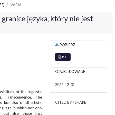
22)
VARIA
 granice języka, który nie jest
POBIERZ
PDF
OPUBLIKOWANE
2022-12-31
bilities of the linguistic
.e. Transcendence. The
CITED BY / SHARE
 but also of all artistic
anguage in which not only
ned but also those that