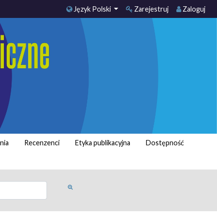
Język Polski
Zarejestruj
Zaloguj
nia
Recenzenci
Etyka publikacyjna
Dostępność