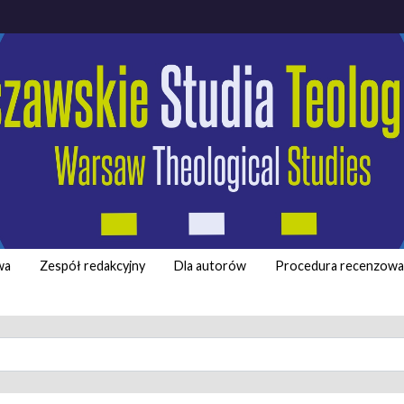
wa
Zespół redakcyjny
Dla autorów
Procedura recenzowa