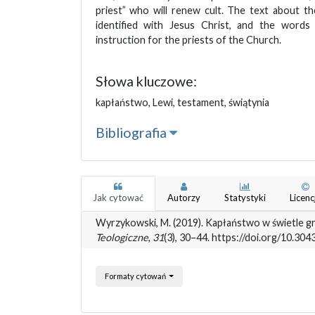
priest” who will renew cult. The text about th
identified with Jesus Christ, and the word
instruction for the priests of the Church.
Słowa kluczowe:
kapłaństwo, Lewi, testament, świątynia
Bibliografia
Jak cytować
Autorzy
Statystyki
Licenc
Wyrzykowski, M. (2019). Kapłaństwo w świetle g
Teologiczne
,
31
(3), 30–44. https://doi.org/10.30
Formaty cytowań