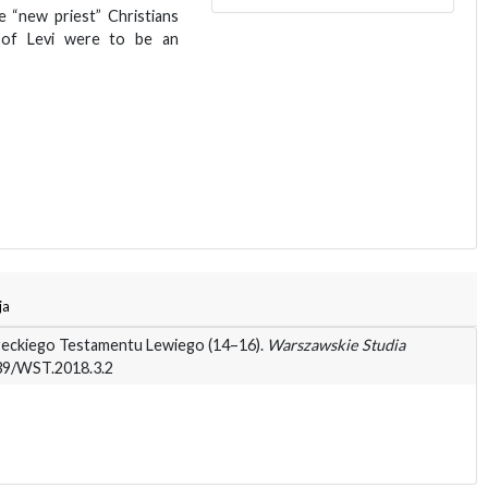
e “new priest” Christians
s of Levi were to be an
ja
reckiego Testamentu Lewiego (14–16).
Warszawskie Studia
439/WST.2018.3.2