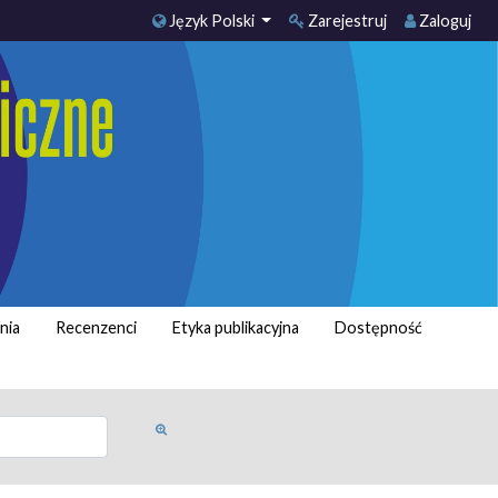
Język Polski
Zarejestruj
Zaloguj
nia
Recenzenci
Etyka publikacyjna
Dostępność