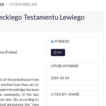
18)
STUDIA BIBLIJNE
reckiego Testamentu Lewiego
POBIERZ
czny
(Polska)
PDF
OPUBLIKOWANE
2019-10-14
in of the priesthood from
nd teaches how they are to
acquire knowledge because
CITED BY / SHARE
e community. In the last
st sins. Sin, according to
, Levi announces the “new