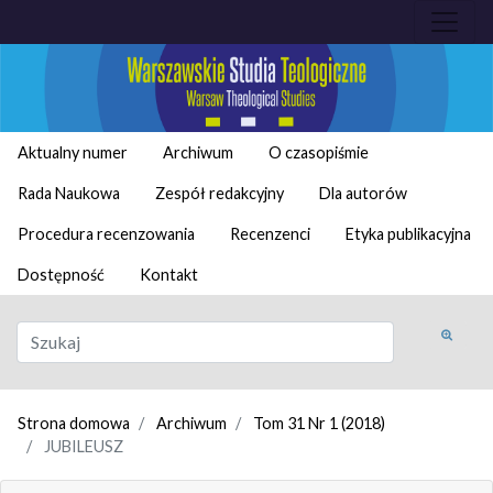
Aktualny numer
Archiwum
O czasopiśmie
Rada Naukowa
Zespół redakcyjny
Dla autorów
Procedura recenzowania
Recenzenci
Etyka publikacyjna
Dostępność
Kontakt
Strona domowa
Archiwum
Tom 31 Nr 1 (2018)
JUBILEUSZ