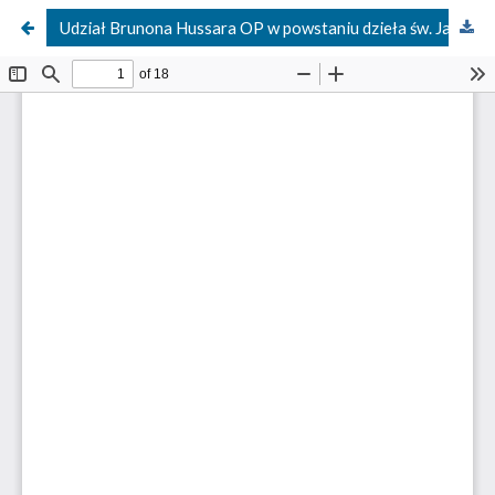
Udział Brunona Hussara OP w powstaniu dzieła św. Jakuba Apostoła