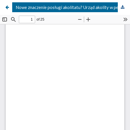
Nowe znaczenie posługi akolitatu? Urząd akolity w perspektywie rozwoju obrzędów święceń i ustanowień