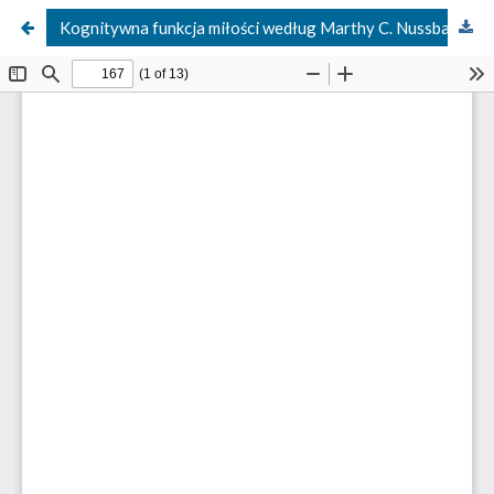
Kognitywna funkcja miłości według Marthy C. Nussbaum