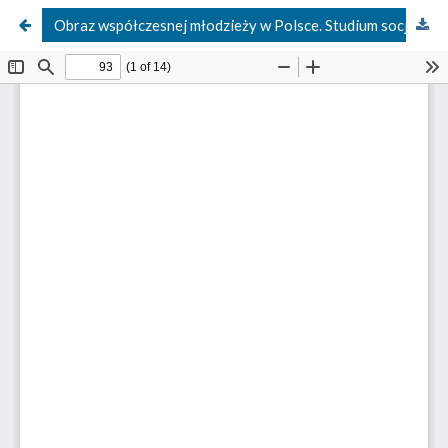
Obraz współczesnej młodzieży w Polsce. Studium socjologiczno-pastoralne