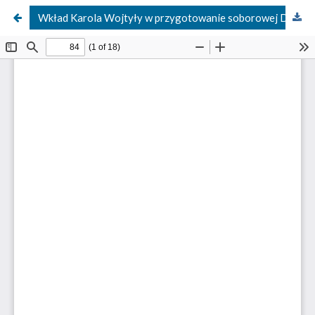
Wkład Karola Wojtyły w przygotowanie soborowej Deklaracji o wolności religijnej ‘Dignitatis humanae’