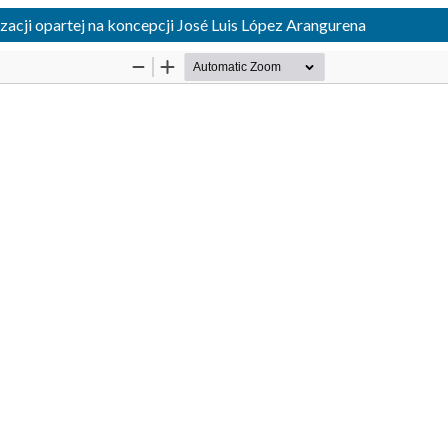
yzacji opartej na koncepcji José Luis López Arangurena