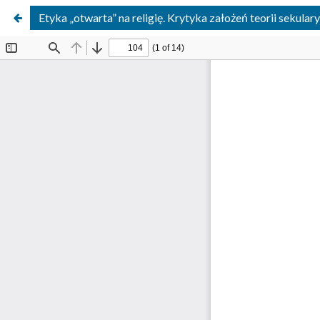
Etyka „otwarta” na religię. Krytyka założeń teorii sekular